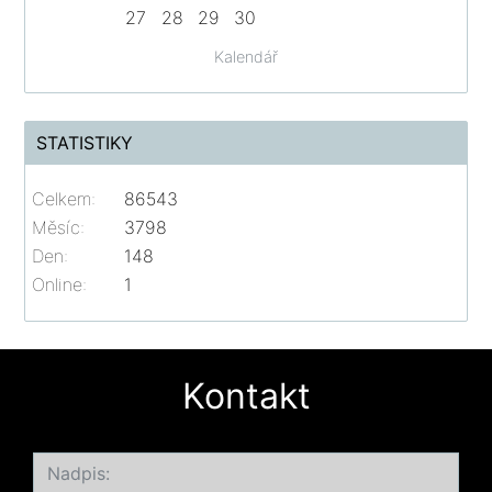
27
28
29
30
Kalendář
STATISTIKY
Celkem:
86543
Měsíc:
3798
Den:
148
Online:
1
Kontakt