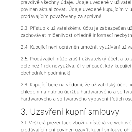
pravdivě všechny údaje. Údaje uvedené v uživatelsk
povinen aktualizovat. Údaje uvedené kupujícím v u
prodávajícím považovány za správné.
2.3. Přístup k uživatelskému účtu je zabezpečen u
zachovávat mlčenlivost ohledně informací nezbytný
2.4. Kupující není oprávněn umožnit využívání uži
2.5. Prodávající může zrušit uživatelský účet, a to
déle než 1 rok nevyužívá, či v případě, kdy kupujíc
obchodních podmínek).
2.6. Kupující bere na vědomí, že uživatelský účet 
ohledem na nutnou údržbu hardwarového a softwar
hardwarového a softwarového vybavení třetích os
3. Uzavření kupní smlouvy
3.1. Veškerá prezentace zboží umístěná ve webovém
prodávající není povinen uzavřít kupní smlouvu oh