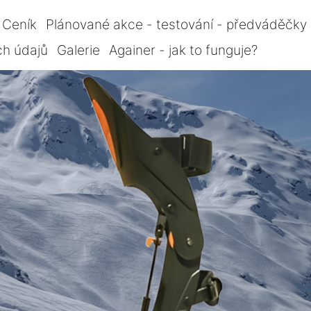
Ceník
Plánované akce - testování - předváděčky
ch údajů
Galerie
Againer - jak to funguje?