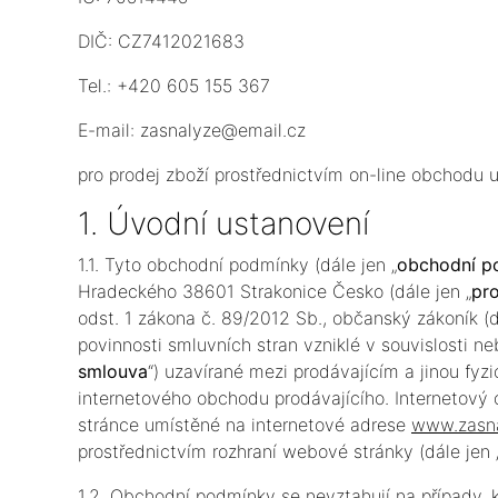
DIČ: CZ7412021683
Tel.: +420 605 155 367
E-mail: zasnalyze@email.cz
pro prodej zboží prostřednictvím on-line obchodu
1. Úvodní ustanovení
1.1. Tyto obchodní podmínky (dále jen „
obchodní p
Hradeckého 38601 Strakonice Česko (dále jen „
pro
odst. 1 zákona č. 89/2012 Sb., občanský zákoník (d
povinnosti smluvních stran vzniklé v souvislosti n
smlouva
“) uzavírané mezi prodávajícím a jinou fyz
internetového obchodu prodávajícího. Internetov
stránce umístěné na internetové adrese
www.zasna
prostřednictvím rozhraní webové stránky (dále jen 
1.2. Obchodní podmínky se nevztahují na případy, 