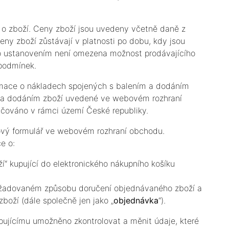
 o zboží. Ceny zboží jsou uvedeny včetně daně z
eny zboží zůstávají v platnosti po dobu, kdy jsou
 ustanovením není omezena možnost prodávajícího
 podmínek.
rmace o nákladech spojených s balením a dodáním
m a dodáním zboží uvedené ve webovém rozhraní
učováno v rámci území České republiky.
kový formulář ve webovém rozhraní obchodu.
e o:
“ kupující do elektronického nákupního košíku
požadovaném způsobu doručení objednávaného zboží a
oží (dále společně jen jako „
objednávka
“).
pujícímu umožněno zkontrolovat a měnit údaje, které