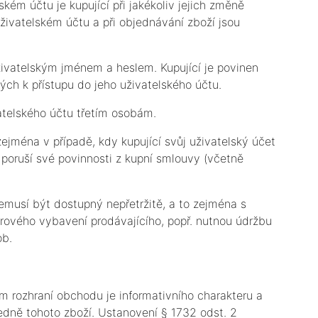
ém účtu je kupující při jakékoliv jejich změně
živatelském účtu a při objednávání zboží jsou
živatelským jménem a heslem. Kupující je povinen
ch k přístupu do jeho uživatelského účtu.
vatelského účtu třetím osobám.
 zejména v případě, kdy kupující svůj uživatelský účet
í poruší své povinnosti z kupní smlouvy (včetně
nemusí být dostupný nepřetržitě, a to zejména s
ového vybavení prodávajícího, popř. nutnou údržbu
ob.
 rozhraní obchodu je informativního charakteru a
ledně tohoto zboží. Ustanovení § 1732 odst. 2