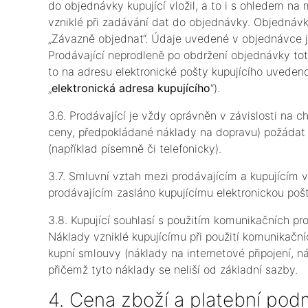
do objednávky kupující vložil, a to i s ohledem na
vzniklé při zadávání dat do objednávky. Objednávku
„Závazně objednat“. Údaje uvedené v objednávce 
Prodávající neprodleně po obdržení objednávky tot
to na adresu elektronické pošty kupujícího uveden
„
elektronická adresa kupujícího
“).
3.6. Prodávající je vždy oprávněn v závislosti na 
ceny, předpokládané náklady na dopravu) požádat 
(například písemně či telefonicky).
3.7. Smluvní vztah mezi prodávajícím a kupujícím v
prodávajícím zasláno kupujícímu elektronickou pošt
3.8. Kupující souhlasí s použitím komunikačních pro
Náklady vzniklé kupujícímu při použití komunikační
kupní smlouvy (náklady na internetové připojení, ná
přičemž tyto náklady se neliší od základní sazby.
4. Cena zboží a platební pod