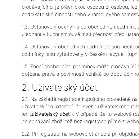
prodávajícího, je právnickou osobou či osobou, jež
podnikatelské činnosti nebo v rámci svého samost
1.3. Ustanovení odchylná od obchodních podmínek
ujednání v kupní smlouvě mají přednost před ust
1.4. Ustanovení obchodních podmínek jsou nedílno
podmínky jsou vyhotoveny v českém jazyce. Kupní 
1.5. Znění obchodních podmínek může prodávající 
dotčena práva a povinnosti vzniklá po dobu účinn
2. Uživatelský účet
2.1. Na základě registrace kupujícího provedené n
uživatelského rozhraní. Ze svého uživatelského roz
jen „
uživatelský účet
“). V případě, že to webové r
objednávání zboží též bez registrace přímo z web
2.2. Při registraci na webové stránce a při objedná