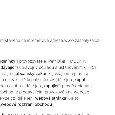
 umístěného na internetové adrese
www.zasnalyze.cz
odmínky
“) provozovatele: Petr Bílek , MUDr. K.
dávající
“) upravují v souladu s ustanovením § 1751
ále jen „
občanský zákoník
“) vzájemná práva a
ebo na základě kupní smlouvy (dále jen „
kupní
ickou osobou (dále jen „
kupující
“) prostřednictvím
ý obchod je prodávajícím provozován na webové
lyze.cz
(dále jen „
webová stránka
“), a to
„
webové rozhraní obchodu
“).
kdy osoba, která má v úmyslu nakoupit zboží od