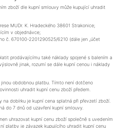
ním zboží dle kupní smlouvy může kupující uhradit
drese MUDr. K. Hradeckého 38601 Strakonice;
jícím v objednávce;
ho č. 670100-2201290525/6210 (dále jen „účet
platit prodávajícímu také náklady spojené s balením a
ýslovně jinak, rozumí se dále kupní cenou i náklady
i jinou obdobnou platbu. Tímto není dotčeno
ovinnosti uhradit kupní cenu zboží předem.
y na dobírku je kupní cena splatná při převzetí zboží.
tná do 7 dnů od uzavření kupní smlouvy.
ovinen uhrazovat kupní cenu zboží společně s uvedením
ní platby je závazek kupujícího uhradit kupní cenu