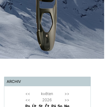
ARCHIV
<<
květen
>>
<<
2026
>>
Po
Út
St
Čt
Pá
So
Ne