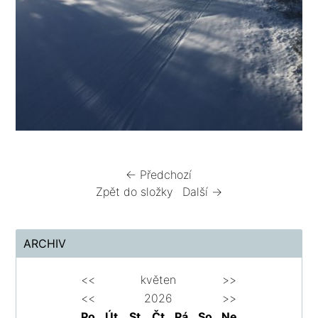
← Předchozí
Zpět do složky
Další →
ARCHIV
<<
květen
>>
<<
2026
>>
Po
Út
St
Čt
Pá
So
Ne